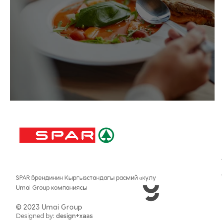
Гаспачо шорпоу
SPAR брендинин Кыргызстандагы расмий өкyлy
Umai Group компаниясы
©
2023 Umai Group
Designed by:
design+xaas