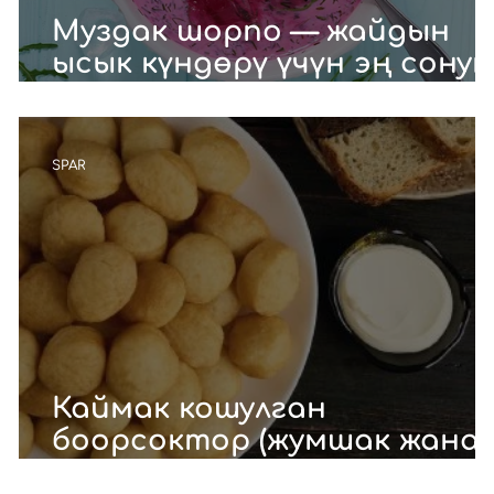
Муздак шорпо — жайдын
ысык күндөрү үчүн эң сонун
тамак.
SPAR
Каймак кошулган
боорсоктор (жумшак жана
назик)