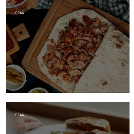
SPAR
Тоок этинен шаурма
SPAR