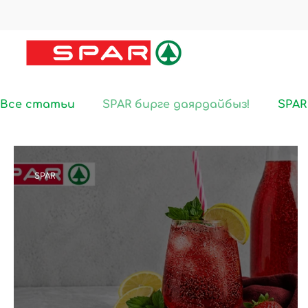
Все статьи
SPAR бирге даярдайбыз!
SPA
SPAR