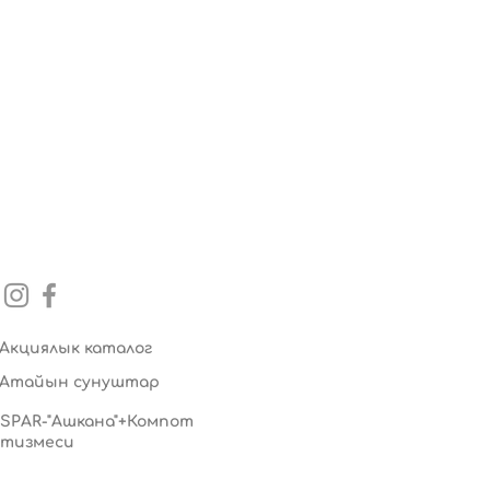
Акциялык каталог
Атайын сунуштар
SPAR-"Ашкана"+Компот
тизмеси