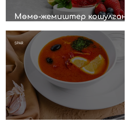
Мөмө-жемиштер кошулган
сергитүүчү лимонад
SPAR
Классикалык солянка