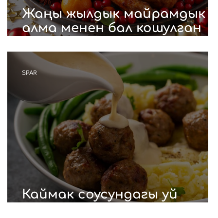
Жаңы жылдык майрамдык
алма менен бал кошулган
өрдөк
SPAR
Каймак соусундагы уй
этинен фрикадельки