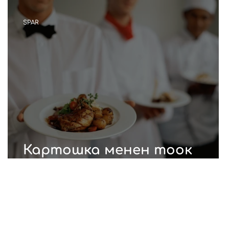
SPAR
Картошка менен тоок
этинен куурдак