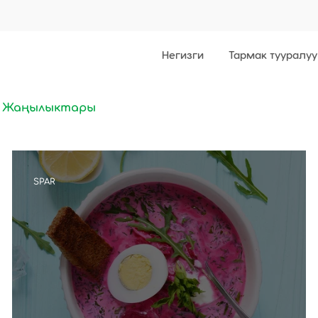
Негизги
Тармак тууралуу
R Жаңылыктары
SPAR