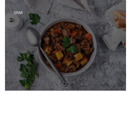
SPAR
Уй этинен куурдак