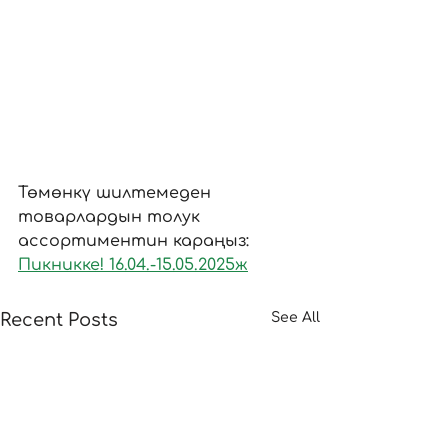
Төмөнкү шилтемеден 
товарлардын толук 
ассортиментин караңыз:
Пикникке! 16.04.-15.05.2025ж
Recent Posts
See All