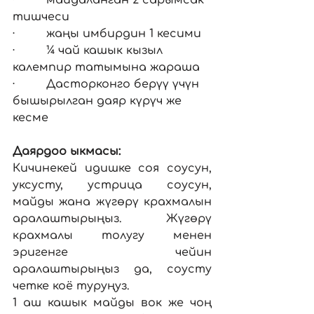
·         майдаланган 2 сарымсак 
тишчеси
·         жаңы имбирдин 1 кесими
·         ¼ чай кашык кызыл 
калемпир татымына жараша
·         Дасторконго берүү үчүн 
бышырылган даяр күрүч же 
кесме
Даярдоо ыкмасы:
Кичинекей идишке соя соусун, 
уксусту, устрица соусун, 
майды жана жүгөрү крахмалын 
аралаштырыңыз. Жүгөрү 
крахмалы толугу менен 
эригенге чейин 
аралаштырыңыз да, соусту 
четке коё туруңуз.
1 аш кашык майды вок же чоң 