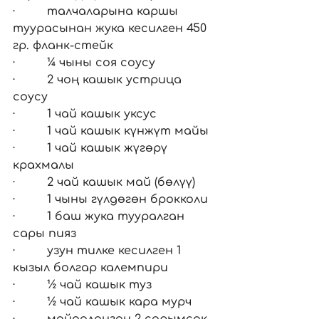
·         талчаларына каршы 
туурасынан жука кесилген 450 
гр. фланк-стейк
·         ¼ чыны соя соусу
·         2 чоң кашык устрица 
соусу
·         1 чай кашык уксус
·         1 чай кашык күнжүт майы
·         1 чай кашык жүгөрү 
крахмалы
·         2 чай кашык май (бөлүү)
·         1 чыны гүлдөгөн брокколи
·         1 баш жука тууралган 
сары пияз
·         узун тилке кесилген 1 
кызыл болгар калемпири
·         ½ чай кашык туз
·         ½ чай кашык кара мурч