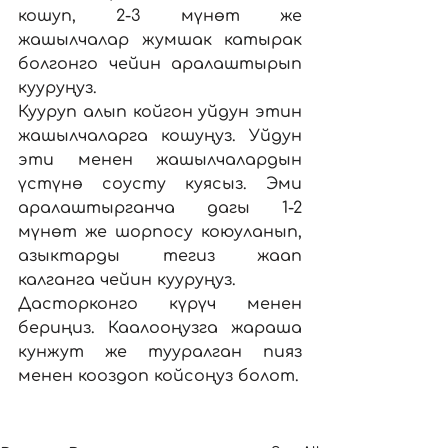
кошуп, 2-3 мүнөт же 
жашылчалар жумшак катырак 
болгонго чейин аралаштырып 
кууруңуз.
Кууруп алып койгон уйдун этин 
жашылчаларга кошуңуз. Уйдун 
эти менен жашылчалардын 
үстүнө соусту куясыз. Эми 
аралаштырганча дагы 1-2 
мүнөт же шорпосу коюуланып, 
азыктарды тегиз жаап 
калганга чейин кууруңуз.
Дасторконго күрүч менен 
бериңиз. Каалооңузга жараша 
кунжут же тууралган пияз 
менен кооздоп койсоңуз болот.