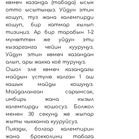
көмөч казанда (табада) ысык 
отто ысытыңыз. Уйдун этин 
кошуп, туз жана калемпирди 
кошуп, бир катмар кылып 
тизиңиз. Ар бир тарабын 1-2 
мүнөттөн же уйдун эти 
кызарганга чейин кууруңуз. 
Уйдун этин көмөч казандан 
алып, ары жакка коё туруңуз.
Ошол эле көмөч казандагы 
майдын үстүнө калган 1 аш 
кашык майды кошуңуз. 
Майдаланган сарымсак, 
имбирь жана кызыл 
калемпирди кошосуз. Болжол 
менен 30 секунд же жыпар 
жыты чыкканча кууруйсуз.
Пиязды, болгар калемпирин 
жана брокколини табага 