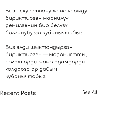
Биз искусствону жана коомду 
бириктирген маанилүү 
демилгенин бир бөлүгү 
болгонубузга кубанычтабыз. 
Биз элди шыктандырган, 
бириктирген — маданиятты, 
салттарды жана адамдарды 
колдоого ар дайым 
кубанычтабыз.
Recent Posts
See All