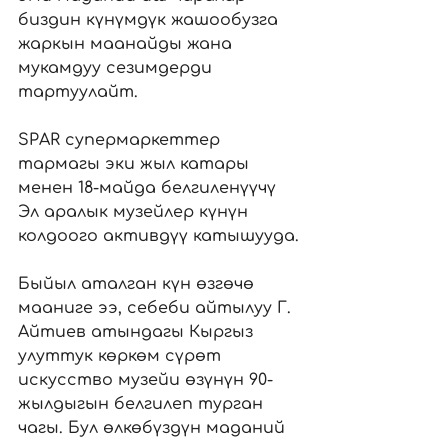
биздин күнүмдүк жашообузга 
жаркын маанайды жана 
мукамдуу сезимдерди 
тартуулайт.
SPAR супермаркеттер 
тармагы эки жыл катары 
менен 18-майда белгиленүүчү 
Эл аралык музейлер күнүн 
колдоого активдүү катышууда.
Быйыл аталган күн өзгөчө 
мааниге ээ, себеби айтылуу Г. 
Айтиев атындагы Кыргыз 
улуттук көркөм сүрөт 
искусство музейи өзүнүн 90-
жылдыгын белгилеп турган 
чагы. Бул өлкөбүздүн маданий 