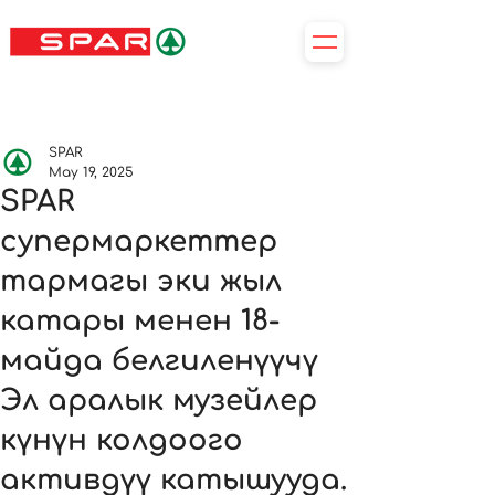
SPAR
May 19, 2025
SPAR
супермаркеттер
тармагы эки жыл
катары менен 18-
майда белгиленүүчү
Эл аралык музейлер
күнүн колдоого
активдүү катышууда.