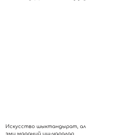
Искусство шыктандырат, ал 
эми маданий иш-чаралар 