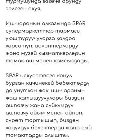
турмушунда өзгөчө орунду 
ээлеген окуя. 
Иш-чаранын алкагында SPAR 
супермаркеттер тармагы 
уюштуруучуларга колдоо 
көрсөтүп, волонтёрлорду 
жана музей кызматкерлерин 
тамак-аш менен камсыздады.  
SPAR искусствого көңүл 
бурган кичинекей бөбөктөрдү 
да унуткан жок: иш-чаранын 
жаш катышуучулары биздин 
ашпозчу жана сүйкүмдүү 
ашпозчу айым менен ойноп, 
сүрөт тартышып, бизден 
көңүлдүү белектерди жана сый 
тамактарды алышты.