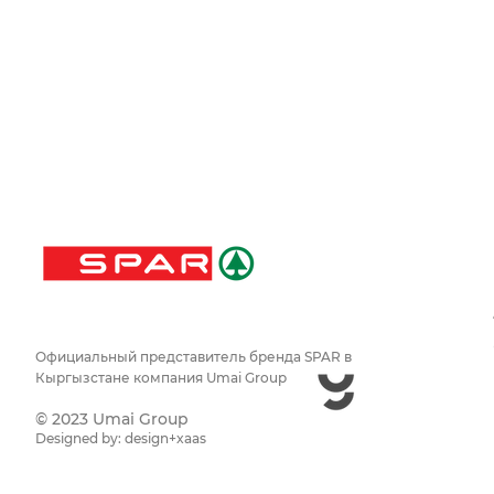
Официальный представитель бренда SPAR в
Кыргызстане компания
Umai Group
В Бишкеке открылся 15-
«Умай Г
©
2023 Umai Group
й супермаркет SPAR
радость
Designed by:
design+
xaas
традиц