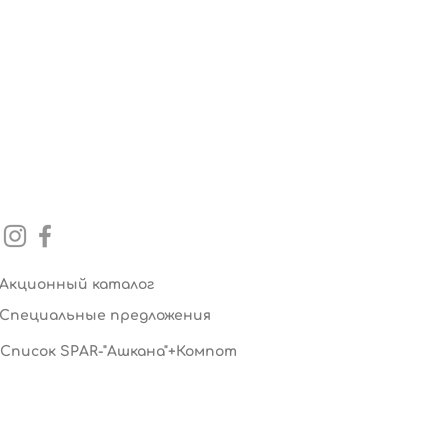
Акционный каталог
Специальные предложения
Список SPAR-"Ашкана"+Компот
рупп»: дарить
Дарите женщинам
 - наша добрая
цветы! «Умай Групп
ия
поздравляет милых
с 8 Марта