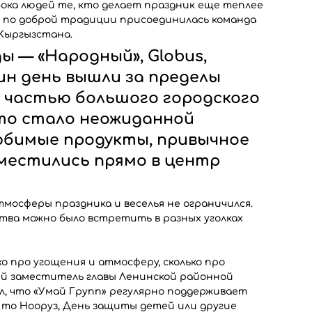
тока людей те, кто делает праздник еще теплее 
ям по доброй традиции присоединилась команда 
Кыргызстана.
 — «Народный», Globus, 
ин день вышли за пределы 
и частью большого городского 
это стало неожиданной 
юбимые продукты, привычное 
местились прямо в центр 
тмосферы праздника и веселья не ограничился. 
ва можно было встретить в разных уголках 
о про угощения и атмосферу, сколько про 
ый заместитель главы Ленинской районной 
, что «Умай Групп» регулярно поддерживает 
 то Нооруз, День защиты детей или другие 