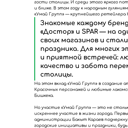
гости столицы. И среди этого яркого по
и ближе. В этом году к народным гуляни
«Умай Групп» — крупнейшего ретейлера 
Знакомые каждому бренды
«Достор» и SPAR — на од
своих магазинов и стал
праздника. Для многих 
и приятной встречей: л
качество и забота пере
столицы.
На этом вклад «Умай Групп» в создание а
Красочных персонажей и любимые лакомст
Бишкека.
Но участие «Умай Групп» — это не стольк
искреннее участие в жизни города. Перв
администрации Бакыт Караев подчеркнул
городские инициативы и праздники, будь