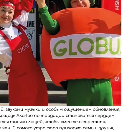
й, звуками музыки и особым ощущением обновления, 
площадь Ала-Тоо по традиции становится сердцем 
аются тысячи людей, чтобы вместе встретить 
мен. С самого утра сюда приходят семьи, друзья, 