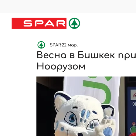
SPAR
22 мар.
Весна в Бишкек пр
Ноорузом