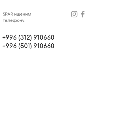
SPAR ишеним
телефону:
+996 (312) 910660
+996 (501) 910660
+996 (551) 910660
+996 (779) 910660
SPAR брендинин Кыргызстандагы расмий
өкyлy Umai Group компаниясы
©
2023 Umai Group
Designed by:
design+xaas
Мыйзамы ке
ректөөчүлөрдүн укуктарын коргоо
жөнүндө
Мекендик өндүрүүчүлөрдү колдоо