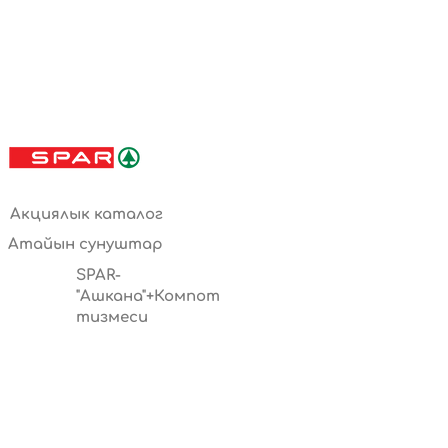
Акциялык каталог
Атайын сунуштар
SPAR-
"Ашкана"+Компот
тизмеси