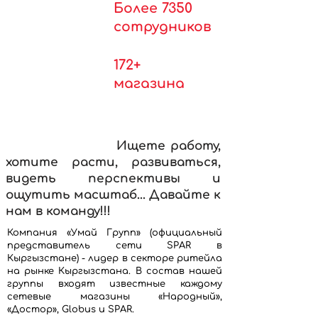
Более 7350
сотрудников
172+
магазина
Ищете работу,
хотите расти, развиваться,
видеть перспективы и
ощутить масштаб... Давайте к
нам в команду!!!
Компания «Умай Групп» (официальный
представитель сети SPAR в
Кыргызстане) - лидер в секторе ритейла
на рынке Кыргызстана. В состав нашей
группы входят известные каждому
сетевые магазины «Народный»,
«Достор», Globus и SPAR.