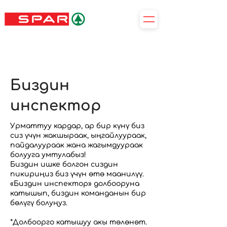
Биздин
инспектор
Урматтуу кардар, ар бир күнү биз
сиз үчүн жакшыраак, ыңгайлуураак,
пайдалуураак жана жагымдуураак
болууга умтулабыз!
Биздин ишке болгон сиздин
пикириңиз биз үчүн өтө маанилүү.
«Биздин инспектор» долбооруна
катышып, биздин команданын бир
бөлүгү болуңуз.
*Долбоорго катышуу акы төлөнөт.