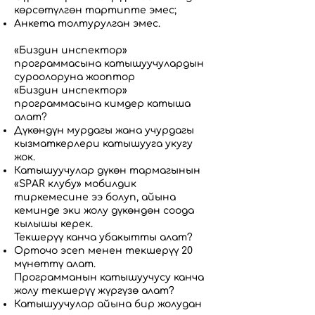
көрсөтүлгөн тартипте эмес;
Анкета толтурулган эмес.
«Биздин инспектор»
программасына катышуучулардын
суроолоруна жооптор
«Биздин инспектор»
программасына кимдер катыша
алат?
Дүкөндүн мурдагы жана учурдагы
кызматкерлери катышууга укугу
жок.
Катышуучулар дүкөн тармагынын
«SPAR клубу» мобилдик
тиркемесине ээ болуп, айына
кеминде эки жолу дүкөндөн соода
кылышы керек.
Текшерүү канча убакытты алат?
Орточо эсеп менен текшерүү 20
мүнөттү алат.
Программанын катышуучусу канча
жолу текшерүү жүргүзө алат?
Катышуучулар айына бир жолудан