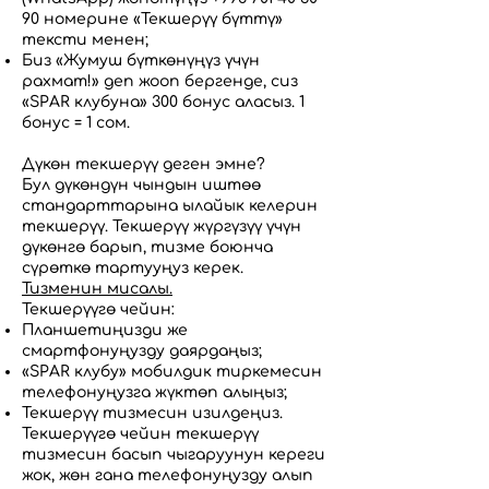
90
номерине «Текшерүү бүттү»
тексти менен;
Биз «Жумуш бүткөнүңүз үчүн
рахмат!» деп жооп бергенде, сиз
«SPAR клубуна» 300 бонус аласыз. 1
бонус = 1 сом.
Дүкөн текшерүү деген эмне?
Бул дүкөндүн чындын иштөө
стандарттарына ылайык келерин
текшерүү. Текшерүү жүргүзүү үчүн
дүкөнгө барып, тизме боюнча
сүрөткө тартууңуз керек.
Тизменин мисалы.
Текшерүүгө чейин:
Планшетиңизди же
смартфонуңузду даярдаңыз;
«SPAR клубу» мобилдик тиркемесин
телефонуңузга жүктөп алыңыз;
Текшерүү тизмесин изилдеңиз.
Текшерүүгө чейин текшерүү
тизмесин басып чыгаруунун кереги
жок, жөн гана телефонуңузду алып