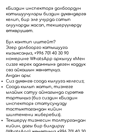
«Биздин инспектор» долбоордун
катышуучулары биздин дүкөндөргө
келип, бир эле учурда сатып
алууларды жасап, текшерүүлөрдү
өткөрүшөт.
Бул кантип иштейт?
Эгер долбоорго катышууга
кызыксаңыз,
+996 701 40 30 90
номерине WhatsApp аркылуу «Мен
сизге керек адаммын» деген коддук
сөз айкашын жөнөтүңүз.
Андан ары:
Сиз дүкөнгө соода кылууга келесиз;
Соода кылып жатып, тизмеге
ылайык сатуу аймагында сүрөткө
тартыңыз (биз сиздин «Биздин
инспектор» статусуңузду
тастыктагандан кийин
шилтемени жиберебиз).
Текшерүү тизмесин толтургандан
кийин, дагы бир билдирүү
(WhatsApp) жөнөтүңүз
+996 701 40 30