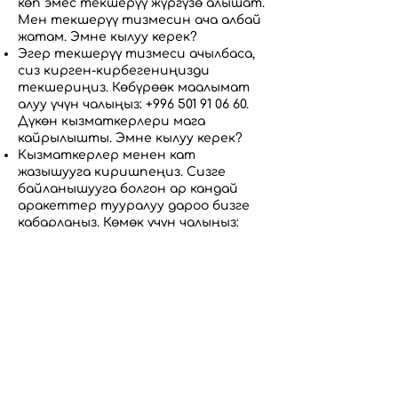
көп эмес текшерүү жүргүзө алышат.
Мен текшерүү тизмесин ача албай
жатам. Эмне кылуу керек?
Эгер текшерүү тизмеси ачылбаса,
сиз кирген-кирбегениңизди
текшериңиз. Көбүрөөк маалымат
алуу үчүн чалыңыз:
+996 501 91 06 60
.
Дүкөн кызматкерлери мага
кайрылышты. Эмне кылуу керек?
Кызматкерлер менен кат
жазышууга киришпеңиз. Сизге
байланышууга болгон ар кандай
аракеттер тууралуу дароо бизге
кабарлаңыз. Көмөк үчүн чалыңыз:
+996 501 91 06 60
.
Акциялык каталог
Атайын сунуштар