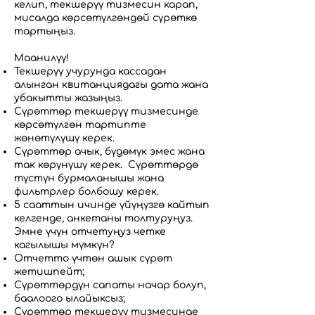
келип, текшерүү тизмесин карап,
мисалда көрсөтүлгөндөй сүрөткө
тартыңыз.
Маанилүү!
Текшерүү учурунда кассадан
алынган квитанциядагы дата жана
убакытты жазыңыз.
Сүрөттөр текшерүү тизмесинде
көрсөтүлгөн тартипте
жөнөтүлүшү керек.
Сүрөттөр ачык, бүдөмүк эмес жана
так көрүнүшү керек. Сүрөттөрдө
түстүн бурмаланышы жана
фильтрлер болбошу керек.
5 сааттын ичинде үйүңүзгө кайтып
келгенде, анкетаны толтуруңуз.
Эмне үчүн отчетуңуз четке
кагылышы мүмкүн?
Отчетто үчтөн ашык сүрөт
жетишпейт;
Сүрөттөрдүн сапаты начар болуп,
баалоого ылайыксыз;
Сүрөттөр текшерүү тизмесинде